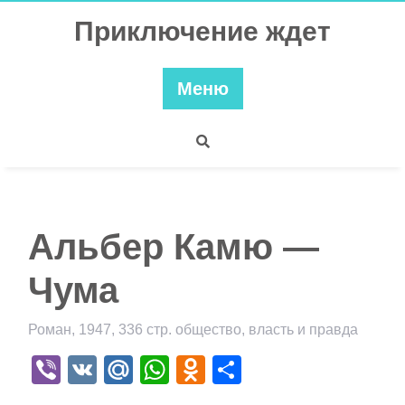
Перейти
Приключение ждет
к
содержимому
Меню
Альбер Камю —
Чума
Роман, 1947, 336 стр. общество, власть и правда
Viber
VK
Mail.Ru
WhatsApp
Odnoklassniki
Отправить