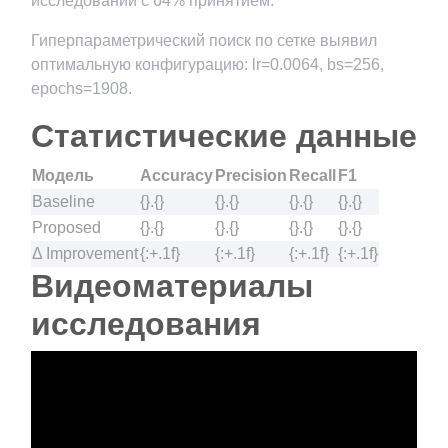
исследований с 64% принятием.
Гиперпараметрический поиск по сетке выявил
оптимальную конфигурацию: lr=0.0064, bs=256,
epochs=1908.
Статистические данные
Модель
Accuracy
Precision
Recall
F1
Baseline
{}.{}
{}.{}
{}.{}
{}.{}
Proposed
{}.{}
{}.{}
{}.{}
{}.{}
Δ Improvement
{:+.1f}
{:+.1f}
{:+.1f}
{:+.1f}
Видеоматериалы
исследования