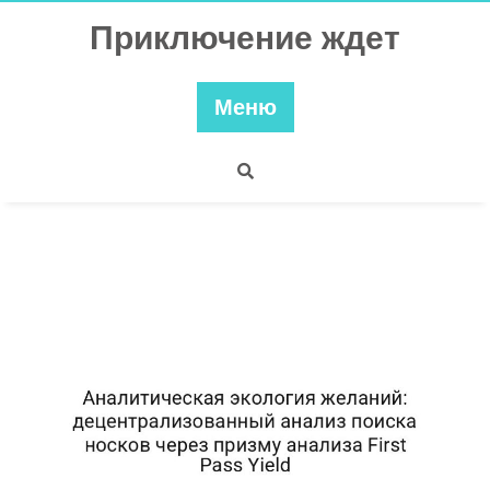
Перейти
Приключение ждет
к
содержимому
Меню