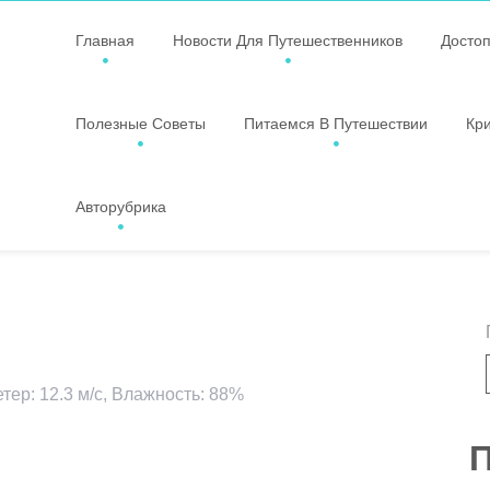
Главная
Новости Для Путешественников
Досто
Полезные Советы
Питаемся В Путешествии
Кр
Авторубрика
етер: 12.3 м/с, Влажность: 88%
ssniki
авить
П