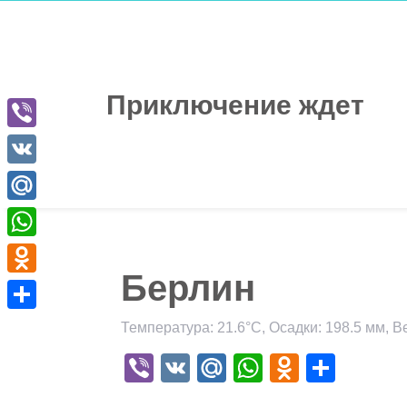
Перейти
к
содержимому
Приключение ждет
Viber
VK
Mail.Ru
WhatsApp
Берлин
Odnoklassniki
Отправить
Температура: 21.6°C, Осадки: 198.5 мм, В
Viber
VK
Mail.Ru
WhatsApp
Odnokla
Отпр