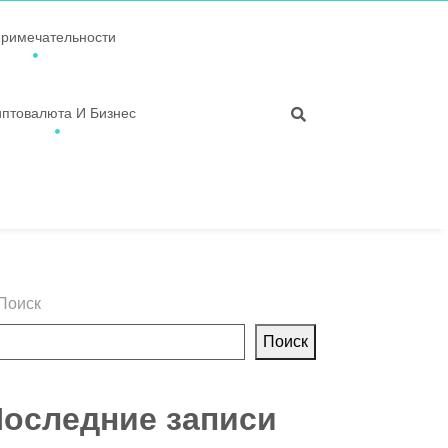
примечательности
иптовалюта И Бизнес
Поиск
Поиск
оследние записи