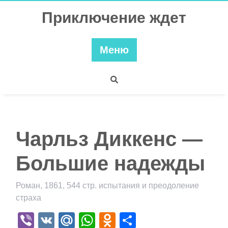
Перейти
Приключение ждет
к
содержимому
Меню
Чарльз Диккенс —
Большие надежды
Роман, 1861, 544 стр. испытания и преодоление
страха
Viber
VK
Mail.Ru
WhatsApp
Odnoklassniki
Отправить