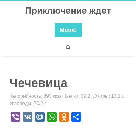
Перейти
Приключение ждет
к
содержимому
Меню
Чечевица
Калорийность: 390 ккал, Белки: 39.2 г, Жиры: 13.1 г,
Углеводы: 70.2 г
Viber
VK
Mail.Ru
WhatsApp
Odnoklassniki
Отправить