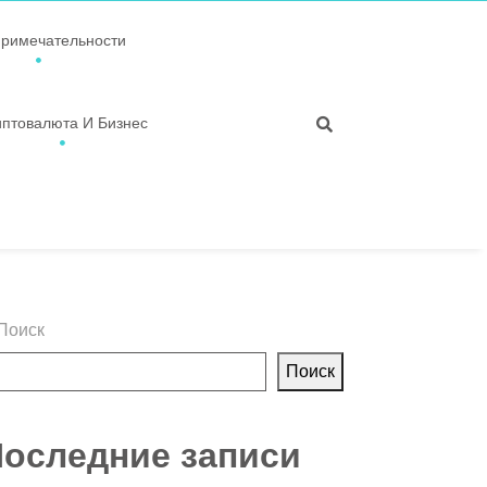
примечательности
иптовалюта И Бизнес
Поиск
Поиск
оследние записи