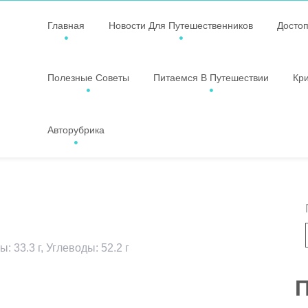
Главная
Новости Для Путешественников
Досто
Полезные Советы
Питаемся В Путешествии
Кр
Авторубрика
: 33.3 г, Углеводы: 52.2 г
ssniki
авить
П