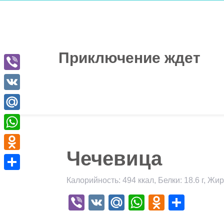
Перейти
к
содержимому
Приключение ждет
Viber
VK
Mail.Ru
WhatsApp
Чечевица
Odnoklassniki
Отправить
Калорийность: 494 ккал, Белки: 18.6 г, Жиры
Viber
VK
Mail.Ru
WhatsApp
Odnokla
Отпр