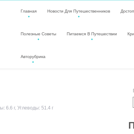
Главная
Новости Для Путешественников
Досто
Полезные Советы
Питаемся В Путешествии
Кр
Авторубрика
: 6.6 г, Углеводы: 51.4 г
ssniki
авить
П