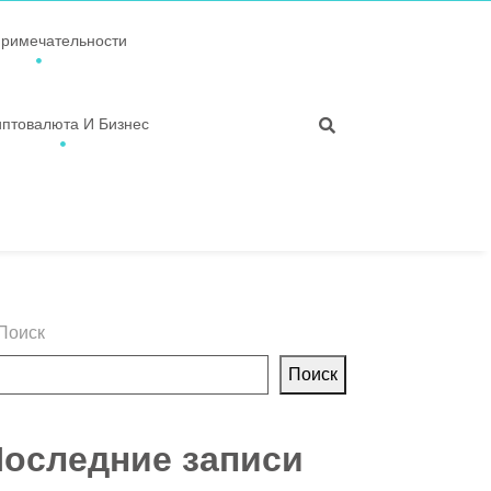
примечательности
иптовалюта И Бизнес
Поиск
Поиск
оследние записи