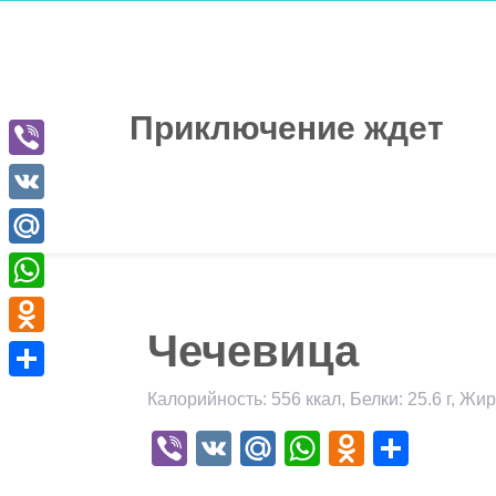
Перейти
к
содержимому
Приключение ждет
Viber
VK
Mail.Ru
WhatsApp
Чечевица
Odnoklassniki
Отправить
Калорийность: 556 ккал, Белки: 25.6 г, Жиры
Viber
VK
Mail.Ru
WhatsApp
Odnokla
Отпр