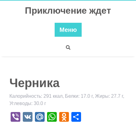
Перейти
Приключение ждет
к
содержимому
Меню
Черника
Калорийность: 291 ккал, Белки: 17.0 г, Жиры: 27.7 г,
Углеводы: 30.0 г
Viber
VK
Mail.Ru
WhatsApp
Odnoklassniki
Отправить