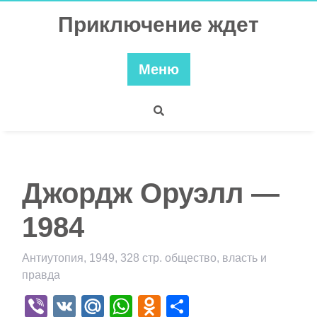
Перейти
Приключение ждет
к
содержимому
Меню
Джордж Оруэлл —
1984
Антиутопия, 1949, 328 стр. общество, власть и
правда
Viber
VK
Mail.Ru
WhatsApp
Odnoklassniki
Отправить