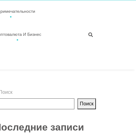
примечательности
иптовалюта И Бизнес
Поиск
Поиск
оследние записи