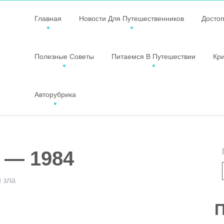
Главная
Новости Для Путешественников
Досто
Полезные Советы
Питаемся В Путешествии
Кр
Авторубрика
 — 1984
и зла
ssniki
авить
П