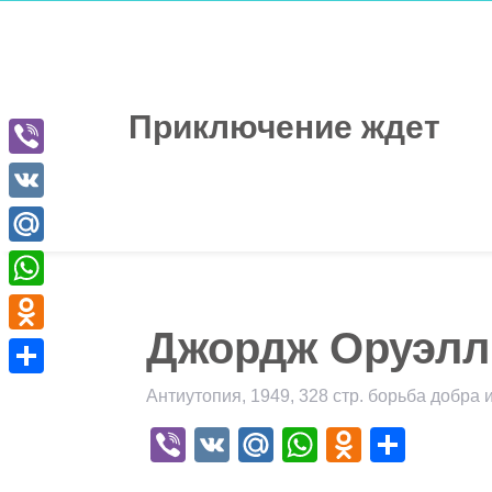
Перейти
к
содержимому
Приключение ждет
Viber
VK
Mail.Ru
WhatsApp
Джордж Оруэлл
Odnoklassniki
Отправить
Антиутопия, 1949, 328 стр. борьба добра 
Viber
VK
Mail.Ru
WhatsApp
Odnokla
Отпр