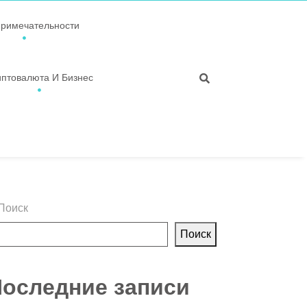
примечательности
иптовалюта И Бизнес
Поиск
Поиск
оследние записи