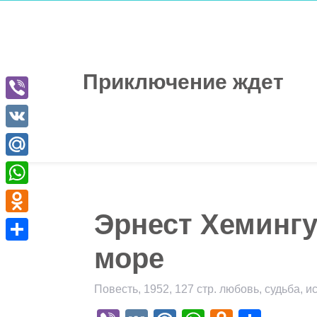
Перейти
к
содержимому
Приключение ждет
Viber
VK
Mail.Ru
WhatsApp
Эрнест Хемингу
Odnoklassniki
море
Отправить
Повесть, 1952, 127 стр. любовь, судьба, 