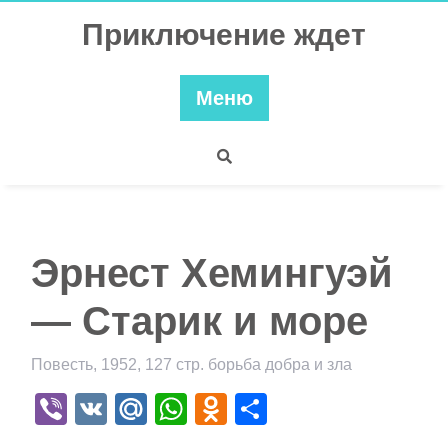
Перейти
Приключение ждет
к
содержимому
Меню
Эрнест Хемингуэй
— Старик и море
Повесть, 1952, 127 стр. борьба добра и зла
Viber
VK
Mail.Ru
WhatsApp
Odnoklassniki
Отправить