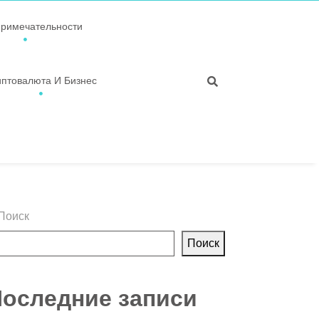
примечательности
иптовалюта И Бизнес
Поиск
Поиск
оследние записи