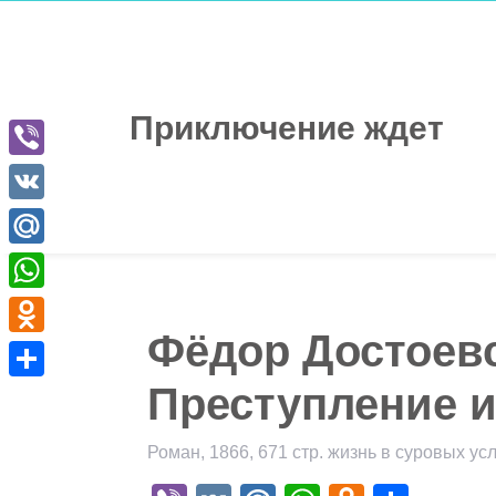
Перейти
к
содержимому
Приключение ждет
Viber
VK
Mail.Ru
WhatsApp
Фёдор Достоев
Odnoklassniki
Преступление и
Отправить
Роман, 1866, 671 стр. жизнь в суровых ус