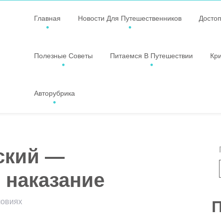
Главная
Новости Для Путешественников
Досто
Полезные Советы
Питаемся В Путешествии
Кр
Авторубрика
ский —
 наказание
ловиях
П