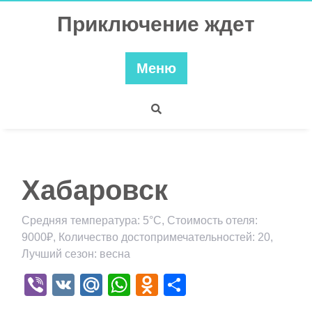
Перейти
Приключение ждет
к
содержимому
Меню
Хабаровск
Средняя температура: 5°C, Стоимость отеля:
9000₽, Количество достопримечательностей: 20,
Лучший сезон: весна
Viber
VK
Mail.Ru
WhatsApp
Odnoklassniki
Отправить