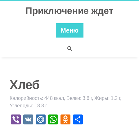
Перейти
Приключение ждет
к
содержимому
Меню
Хлеб
Калорийность: 448 ккал, Белки: 3.6 г, Жиры: 1.2 г,
Углеводы: 18.8 г
Viber
VK
Mail.Ru
WhatsApp
Odnoklassniki
Отправить