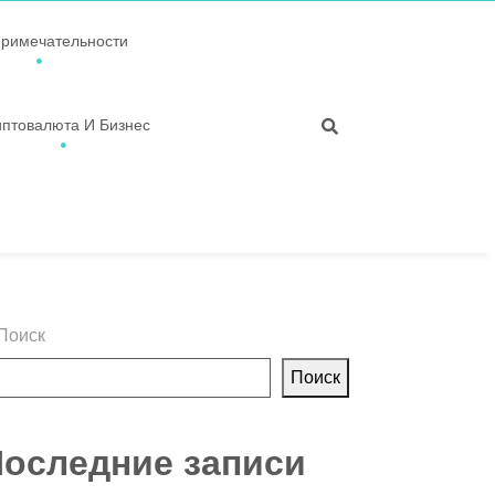
примечательности
иптовалюта И Бизнес
Поиск
Поиск
оследние записи