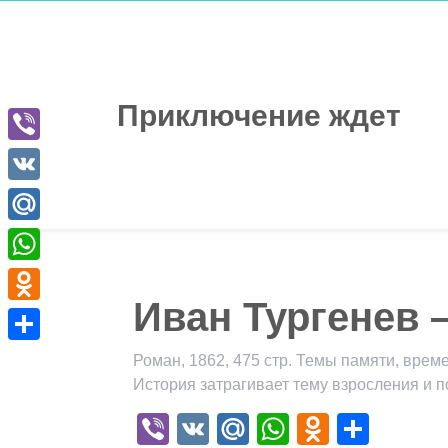
Перейти
к
содержимому
Приключение ждет
Viber
VK
Mail.Ru
WhatsApp
Иван Тургенев 
Odnoklassniki
Отправить
Роман, 1862, 475 стр. Темы памяти, време
История затрагивает тему взросления и п
Viber
VK
Mail.Ru
WhatsApp
Odnokla
Отпр