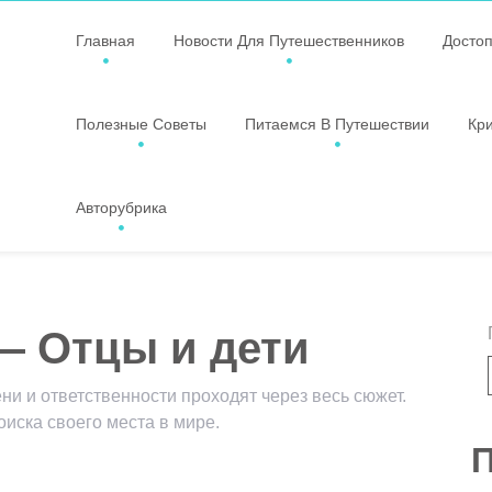
Главная
Новости Для Путешественников
Досто
Полезные Советы
Питаемся В Путешествии
Кр
Авторубрика
— Отцы и дети
ни и ответственности проходят через весь сюжет.
оиска своего места в мире.
П
ssniki
авить