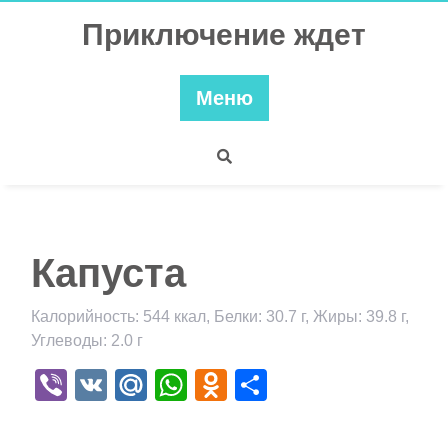
Перейти
Приключение ждет
к
содержимому
Меню
Капуста
Калорийность: 544 ккал, Белки: 30.7 г, Жиры: 39.8 г,
Углеводы: 2.0 г
Viber
VK
Mail.Ru
WhatsApp
Odnoklassniki
Отправить