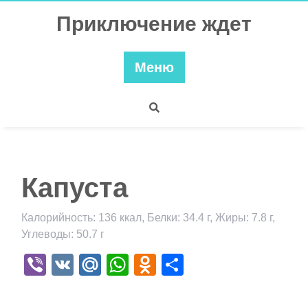
Перейти
Приключение ждет
к
содержимому
Меню
Капуста
Калорийность: 136 ккал, Белки: 34.4 г, Жиры: 7.8 г,
Углеводы: 50.7 г
Viber
VK
Mail.Ru
WhatsApp
Odnoklassniki
Отправить