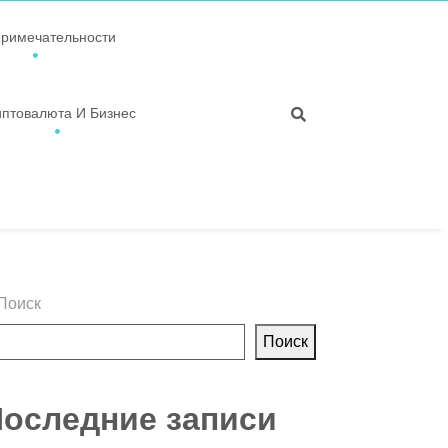
примечательности
иптовалюта И Бизнес
Поиск
Поиск
оследние записи