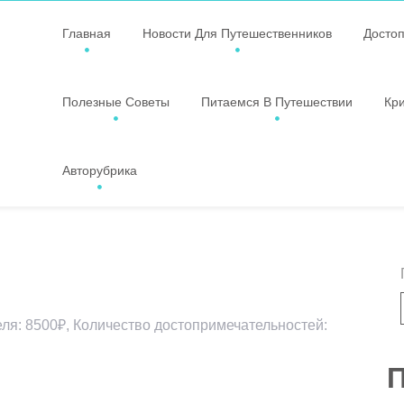
Главная
Новости Для Путешественников
Досто
Полезные Советы
Питаемся В Путешествии
Кр
Авторубрика
ля: 8500₽, Количество достопримечательностей:
П
ssniki
авить