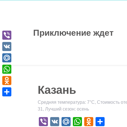
Перейти
к
содержимому
Приключение ждет
Viber
VK
Mail.Ru
WhatsApp
Казань
Odnoklassniki
Отправить
Средняя температура: 7°C, Стоимость оте
31, Лучший сезон: осень
Viber
VK
Mail.Ru
WhatsApp
Odnokla
Отпр