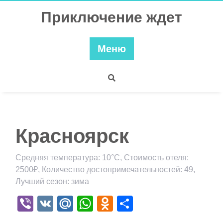
Перейти
Приключение ждет
к
содержимому
Меню
Красноярск
Средняя температура: 10°C, Стоимость отеля:
2500₽, Количество достопримечательностей: 49,
Лучший сезон: зима
Viber
VK
Mail.Ru
WhatsApp
Odnoklassniki
Отправить