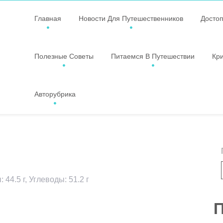
Главная
Новости Для Путешественников
Досто
Полезные Советы
Питаемся В Путешествии
Кр
Авторубрика
 44.5 г, Углеводы: 51.2 г
ssniki
авить
П