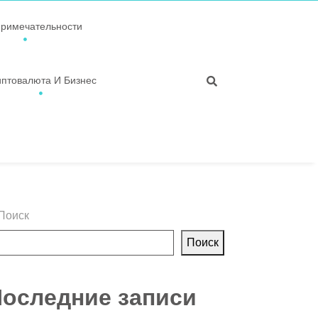
примечательности
иптовалюта И Бизнес
Поиск
Поиск
оследние записи