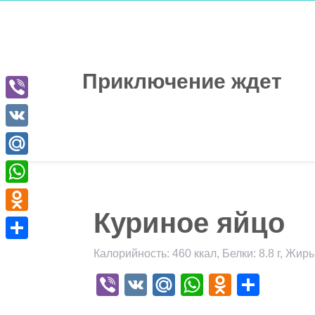
Перейти
к
содержимому
Приключение ждет
Viber
VK
Mail.Ru
WhatsApp
Куриное яйцо
Odnoklassniki
Отправить
Калорийность: 460 ккал, Белки: 8.8 г, Жиры:
Viber
VK
Mail.Ru
WhatsApp
Odnokla
Отпр