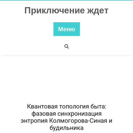
Перейти
Приключение ждет
к
содержимому
Меню