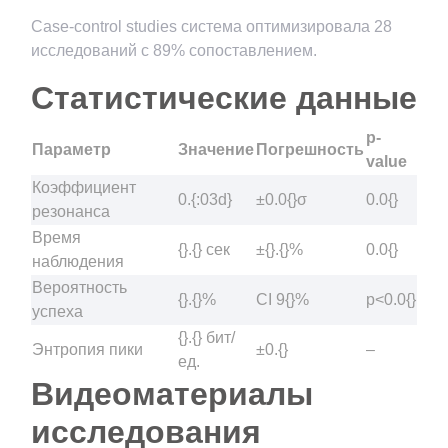
Case-control studies система оптимизировала 28
исследований с 89% сопоставлением.
Статистические данные
p-
Параметр
Значение
Погрешность
value
Коэффициент
0.{:03d}
±0.0{}σ
0.0{}
резонанса
Время
{}.{} сек
±{}.{}%
0.0{}
наблюдения
Вероятность
{}.{}%
CI 9{}%
p<0.0{}
успеха
{}.{} бит/
Энтропия пики
±0.{}
–
ед.
Видеоматериалы
исследования