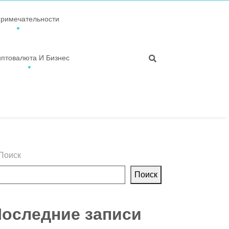
примечательности
иптовалюта И Бизнес
Поиск
Поиск
оследние записи