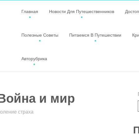
Главная
Новости Для Путешественников
Досто
Полезные Советы
Питаемся В Путешествии
Кр
Авторубрика
Война и мир
доление страха
ssniki
авить
П