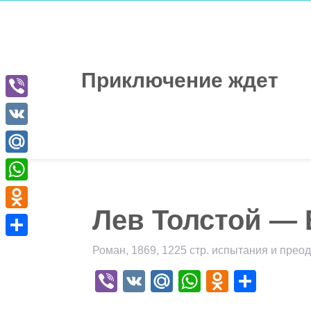
Перейти
к
содержимому
Приключение ждет
Viber
VK
Mail.Ru
WhatsApp
Лев Толстой — 
Odnoklassniki
Отправить
Роман, 1869, 1225 стр. испытания и прео
Viber
VK
Mail.Ru
WhatsApp
Odnokla
Отпр