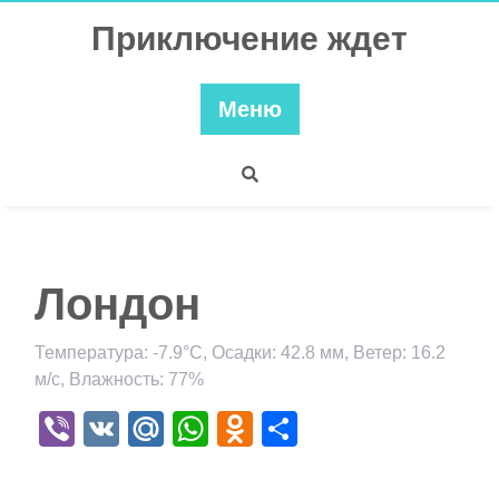
Перейти
Приключение ждет
к
содержимому
Меню
Лондон
Температура: -7.9°C, Осадки: 42.8 мм, Ветер: 16.2
м/с, Влажность: 77%
Viber
VK
Mail.Ru
WhatsApp
Odnoklassniki
Отправить