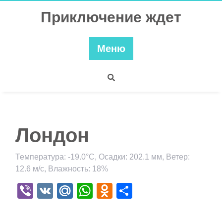
Перейти
Приключение ждет
к
содержимому
Меню
Лондон
Температура: -19.0°C, Осадки: 202.1 мм, Ветер:
12.6 м/с, Влажность: 18%
Viber
VK
Mail.Ru
WhatsApp
Odnoklassniki
Отправить