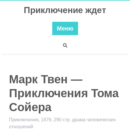
Перейти
Приключение ждет
к
содержимому
Меню
Марк Твен —
Приключения Тома
Сойера
Приключения, 1876, 290 стр. драма человеческих
отношений