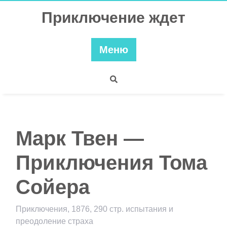
Перейти
Приключение ждет
к
содержимому
Меню
Марк Твен —
Приключения Тома
Сойера
Приключения, 1876, 290 стр. испытания и
преодоление страха