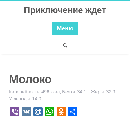
Перейти
Приключение ждет
к
содержимому
Меню
Молоко
Калорийность: 496 ккал, Белки: 34.1 г, Жиры: 32.9 г,
Углеводы: 14.0 г
Viber
VK
Mail.Ru
WhatsApp
Odnoklassniki
Отправить