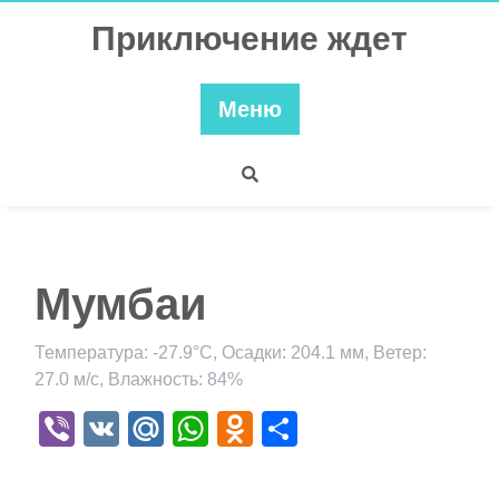
Перейти
Приключение ждет
к
содержимому
Меню
Мумбаи
Температура: -27.9°C, Осадки: 204.1 мм, Ветер:
27.0 м/с, Влажность: 84%
Viber
VK
Mail.Ru
WhatsApp
Odnoklassniki
Отправить