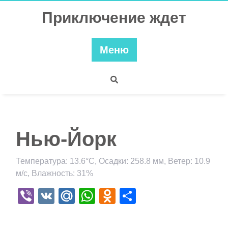
Перейти
Приключение ждет
к
содержимому
Меню
Нью-Йорк
Температура: 13.6°C, Осадки: 258.8 мм, Ветер: 10.9
м/с, Влажность: 31%
Viber
VK
Mail.Ru
WhatsApp
Odnoklassniki
Отправить