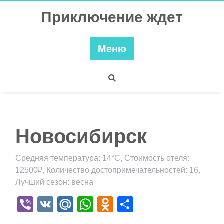
Перейти
Приключение ждет
к
содержимому
Меню
Новосибирск
Средняя температура: 14°C, Стоимость отеля:
12500₽, Количество достопримечательностей: 16,
Лучший сезон: весна
Viber
VK
Mail.Ru
WhatsApp
Odnoklassniki
Отправить