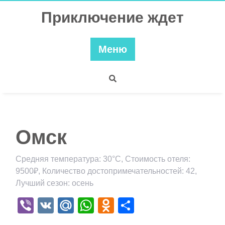
Перейти
Приключение ждет
к
содержимому
Меню
Омск
Средняя температура: 30°C, Стоимость отеля:
9500₽, Количество достопримечательностей: 42,
Лучший сезон: осень
Viber
VK
Mail.Ru
WhatsApp
Odnoklassniki
Отправить