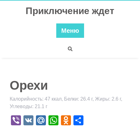
Перейти
Приключение ждет
к
содержимому
Меню
Орехи
Калорийность: 47 ккал, Белки: 26.4 г, Жиры: 2.6 г,
Углеводы: 21.1 г
Viber
VK
Mail.Ru
WhatsApp
Odnoklassniki
Отправить