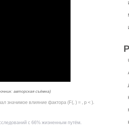
точник: авторская съёмка)
 значимое влияние фактора (F(, ) = , p < ).
исследований с 66% жизненным путём.