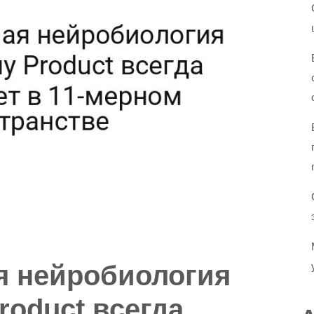
я нейробиология
roduct всегда