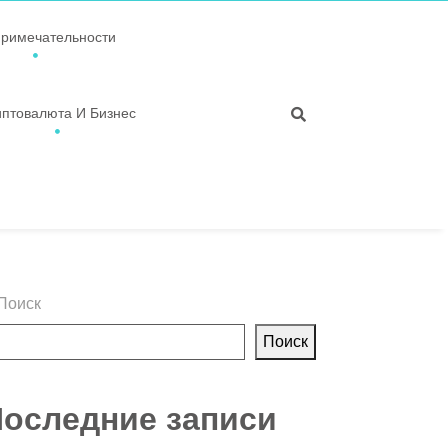
примечательности
иптовалюта И Бизнес
Поиск
Поиск
оследние записи