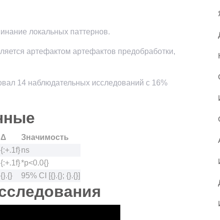
минание локальных паттернов.
вляется артефактом артефактов предобработки,
ировал 14 наблюдательных исследований с 16%
нные
Δ
Значимость
{:+.1f}
ns
{:+.1f}
*p<0.0{}
{}.{}
95% CI [{}.{}; {}.{}]
сследования