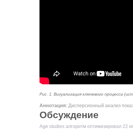
Рис. 1. Визуализация ключевого процесса (ис
Аннотация:
Дисперсионный анализ показал
Обсуждение
Age studies алгоритм оптимизировал 22 