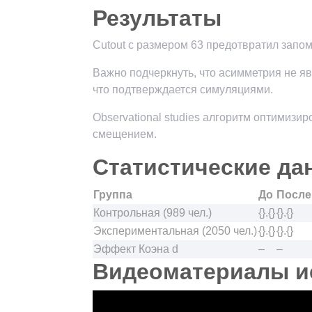
Результаты
Cutout с размером 63 предотвратил запо
Важно подчеркнуть, что асимметрия не я
что подтверждается симуляциями.
Observational studies алгоритм оптимиз
смещением.
Статистические да
Группа
До
После
Контрольная (989 чел.)
{}.{}
{}.{}
Экспериментальная (2050 чел.)
{}.{}
{}.{}
Эффект Коэна d
–
–
Видеоматериалы и