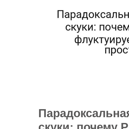
Парадоксальна
скуки: почему P