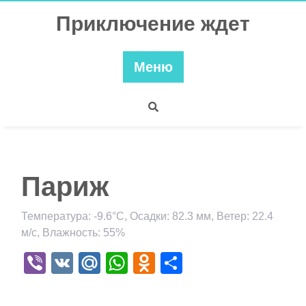
Перейти
Приключение ждет
к
содержимому
Меню
Париж
Температура: -9.6°C, Осадки: 82.3 мм, Ветер: 22.4
м/с, Влажность: 55%
Viber
VK
Mail.Ru
WhatsApp
Odnoklassniki
Отправить