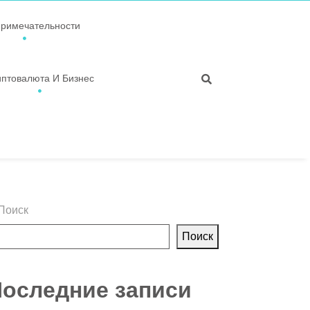
примечательности
иптовалюта И Бизнес
Поиск
Поиск
оследние записи