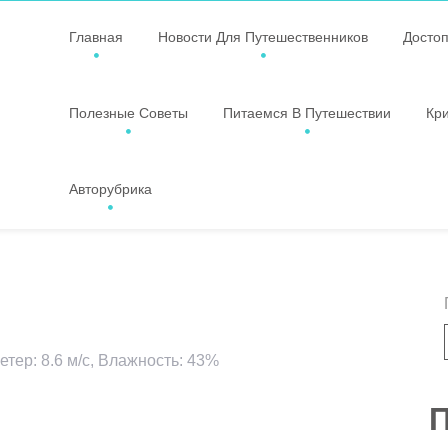
Главная
Новости Для Путешественников
Досто
Полезные Советы
Питаемся В Путешествии
Кр
Авторубрика
етер: 8.6 м/с, Влажность: 43%
ssniki
авить
П