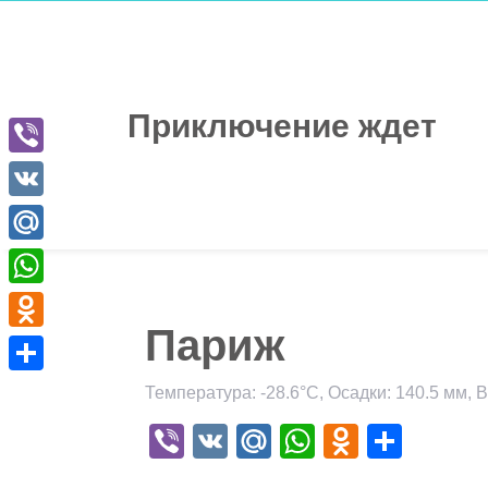
Перейти
к
содержимому
Приключение ждет
Viber
VK
Mail.Ru
WhatsApp
Париж
Odnoklassniki
Отправить
Температура: -28.6°C, Осадки: 140.5 мм, В
Viber
VK
Mail.Ru
WhatsApp
Odnokla
Отпр