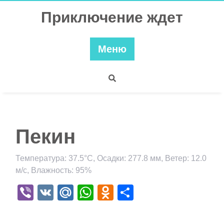
Перейти
Приключение ждет
к
содержимому
Меню
Пекин
Температура: 37.5°C, Осадки: 277.8 мм, Ветер: 12.0
м/с, Влажность: 95%
Viber
VK
Mail.Ru
WhatsApp
Odnoklassniki
Отправить