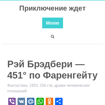
Перейти
Приключение ждет
к
содержимому
Меню
Рэй Брэдбери —
451° по Фаренгейту
Фантастика, 1953, 256 стр. драма человеческих
отношений
Viber
VK
Mail.Ru
WhatsApp
Odnoklassniki
Отправить