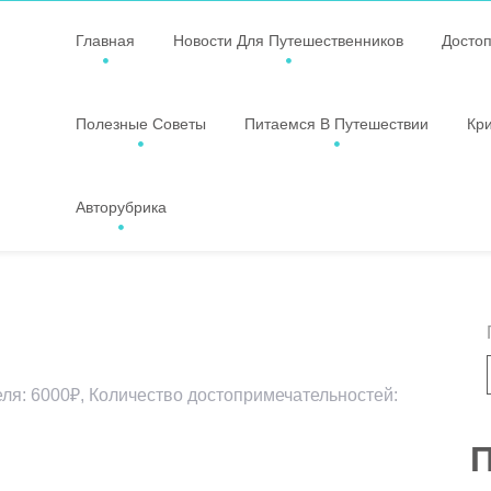
Главная
Новости Для Путешественников
Досто
Полезные Советы
Питаемся В Путешествии
Кр
Авторубрика
ля: 6000₽, Количество достопримечательностей:
П
ssniki
авить