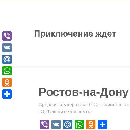
Перейти
к
содержимому
Приключение ждет
Viber
VK
Mail.Ru
WhatsApp
Ростов-на-Дону
Odnoklassniki
Отправить
Средняя температура: 6°C, Стоимость оте
13, Лучший сезон: весна
Viber
VK
Mail.Ru
WhatsApp
Odnokla
Отпр