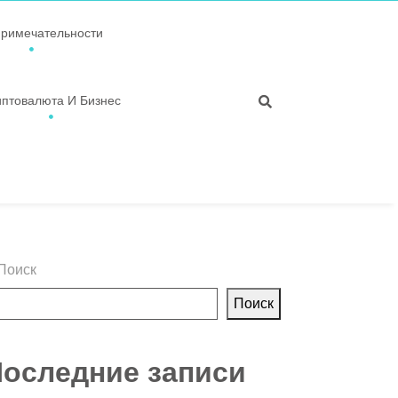
примечательности
иптовалюта И Бизнес
Поиск
Поиск
оследние записи