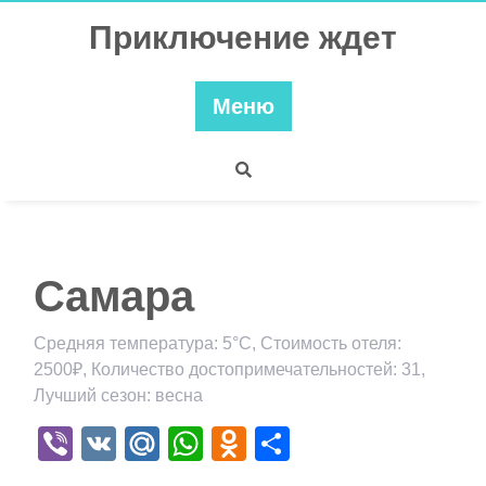
Перейти
Приключение ждет
к
содержимому
Меню
Самара
Средняя температура: 5°C, Стоимость отеля:
2500₽, Количество достопримечательностей: 31,
Лучший сезон: весна
Viber
VK
Mail.Ru
WhatsApp
Odnoklassniki
Отправить