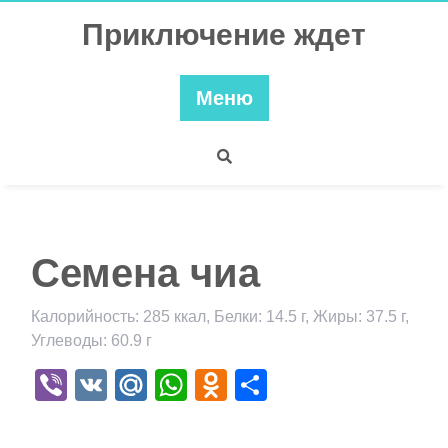
Перейти
Приключение ждет
к
содержимому
Меню
Семена чиа
Калорийность: 285 ккал, Белки: 14.5 г, Жиры: 37.5 г,
Углеводы: 60.9 г
Viber
VK
Mail.Ru
WhatsApp
Odnoklassniki
Отправить