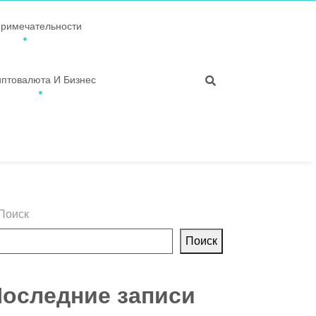
примечательности
иптовалюта И Бизнес
Поиск
Поиск
оследние записи