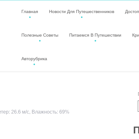
Главная
Новости Для Путешественников
Досто
Полезные Советы
Питаемся В Путешествии
Кр
Авторубрика
етер: 26.6 м/с, Влажность: 69%
ssniki
авить
П