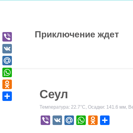
Перейти
к
содержимому
Приключение ждет
Viber
VK
Mail.Ru
WhatsApp
Сеул
Odnoklassniki
Отправить
Температура: 22.7°C, Осадки: 141.6 мм, В
Viber
VK
Mail.Ru
WhatsApp
Odnokla
Отпр