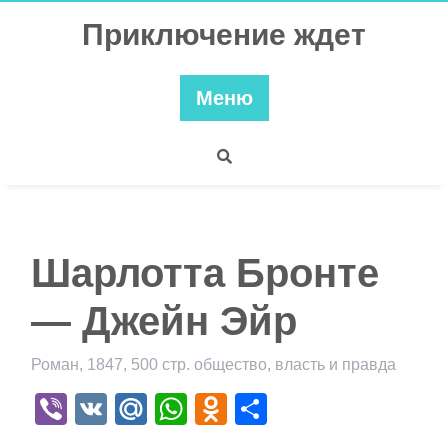
Перейти
Приключение ждет
к
содержимому
Меню
Шарлотта Бронте
— Джейн Эйр
Роман, 1847, 500 стр. общество, власть и правда
Viber
VK
Mail.Ru
WhatsApp
Odnoklassniki
Отправить