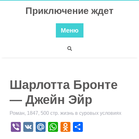
Перейти
Приключение ждет
к
содержимому
Меню
Шарлотта Бронте
— Джейн Эйр
Роман, 1847, 500 стр. жизнь в суровых условиях
Viber
VK
Mail.Ru
WhatsApp
Odnoklassniki
Отправить