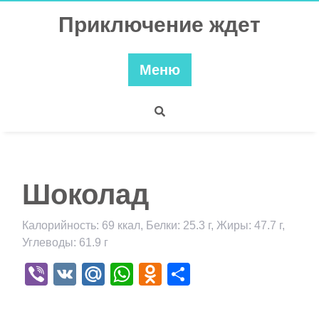
Перейти
Приключение ждет
к
содержимому
Меню
Шоколад
Калорийность: 69 ккал, Белки: 25.3 г, Жиры: 47.7 г,
Углеводы: 61.9 г
Viber
VK
Mail.Ru
WhatsApp
Odnoklassniki
Отправить