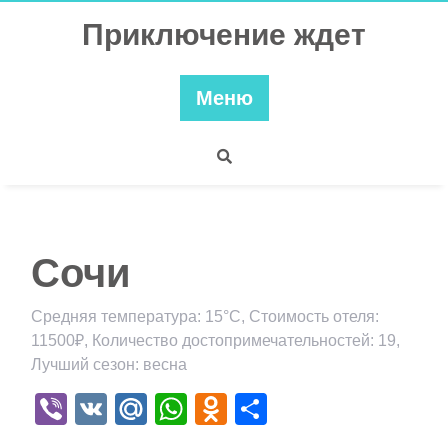
Перейти
Приключение ждет
к
содержимому
Меню
Сочи
Средняя температура: 15°C, Стоимость отеля:
11500₽, Количество достопримечательностей: 19,
Лучший сезон: весна
Viber
VK
Mail.Ru
WhatsApp
Odnoklassniki
Отправить