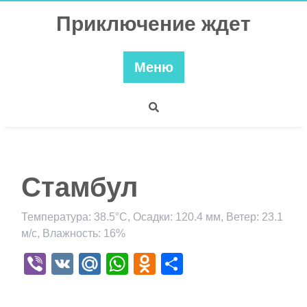
Перейти
Приключение ждет
к
содержимому
Меню
Стамбул
Температура: 38.5°C, Осадки: 120.4 мм, Ветер: 23.1
м/с, Влажность: 16%
Viber
VK
Mail.Ru
WhatsApp
Odnoklassniki
Отправить