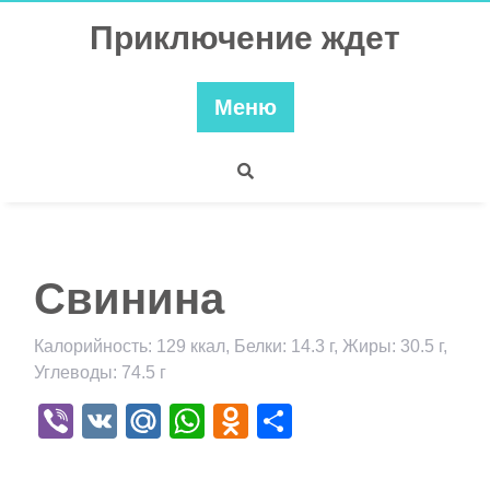
Перейти
Приключение ждет
к
содержимому
Меню
Свинина
Калорийность: 129 ккал, Белки: 14.3 г, Жиры: 30.5 г,
Углеводы: 74.5 г
Viber
VK
Mail.Ru
WhatsApp
Odnoklassniki
Отправить