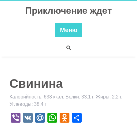
Перейти
Приключение ждет
к
содержимому
Меню
Свинина
Калорийность: 638 ккал, Белки: 33.1 г, Жиры: 2.2 г,
Углеводы: 38.4 г
Viber
VK
Mail.Ru
WhatsApp
Odnoklassniki
Отправить