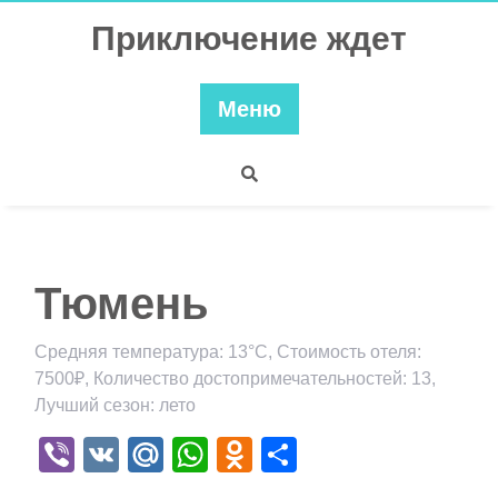
Перейти
Приключение ждет
к
содержимому
Меню
Тюмень
Средняя температура: 13°C, Стоимость отеля:
7500₽, Количество достопримечательностей: 13,
Лучший сезон: лето
Viber
VK
Mail.Ru
WhatsApp
Odnoklassniki
Отправить